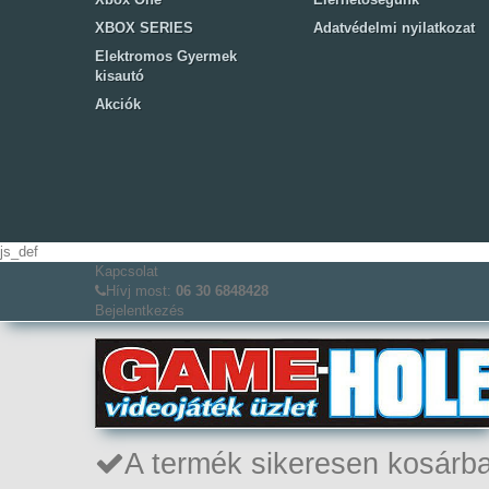
XBOX SERIES
Adatvédelmi nyilatkozat
Elektromos Gyermek
kisautó
Akciók
js_def
Kapcsolat
Hívj most:
06 30 6848428
Bejelentkezés
A termék sikeresen kosárba