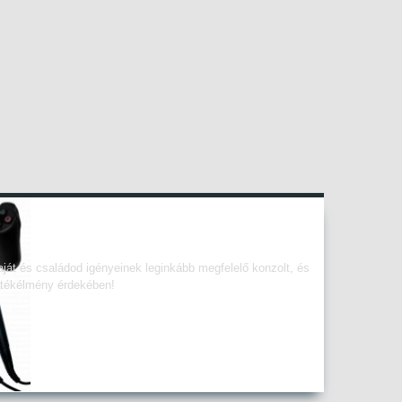
ját és családod igényeinek leginkább megfelelő konzolt, és
játékélmény érdekében!