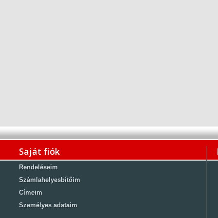
Saját fiók
Rendeléseim
Számlahelyesbítőim
Címeim
Személyes adataim