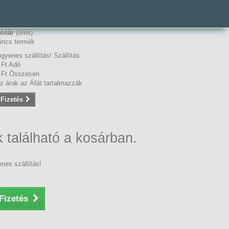
osár
(üres)
incs termék
ngyenes szállítás!
Szállítás
 Ft‎
Adó
 Ft‎
Összesen
z árak az Áfát tartalmazzák
Fizetés
 található a kosárban.
nes szállítás!
Fizetés