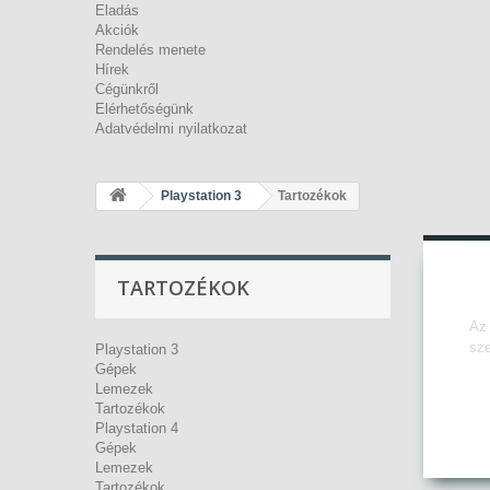
Eladás
Akciók
Rendelés menete
Hírek
Cégünkről
Elérhetőségünk
Adatvédelmi nyilatkozat
Playstation 3
Tartozékok
TARTOZÉKOK
Az 
sze
Playstation 3
Gépek
Lemezek
Tartozékok
Playstation 4
Gépek
Lemezek
Tartozékok