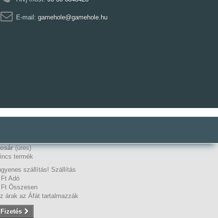
E-mail:
gamehole@gamehole.hu
osár
(üres)
incs termék
ngyenes szállítás!
Szállítás
 Ft‎
Adó
 Ft‎
Összesen
z árak az Áfát tartalmazzák
Fizetés