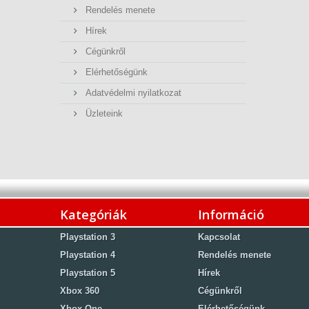
Rendelés menete
Hírek
Cégünkről
Elérhetőségünk
Adatvédelmi nyilatkozat
Üzleteink
Kategóriák
Információ
Playstation 3
Kapcsolat
Playstation 4
Rendelés menete
Playstation 5
Hírek
Xbox 360
Cégünkről
Xbox One
Elérhetőségünk