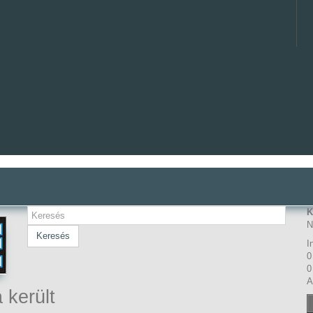
K
N
Keresés
I
0
0
A
 került