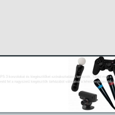
Tartozékok
PS 3 konzolokat és kiegészítőket szórakoztatásra tervezték. Találd meg a sa
reld fel a nagyszerű kiegészítők tárházából válogatva a lehető legteljesebb 