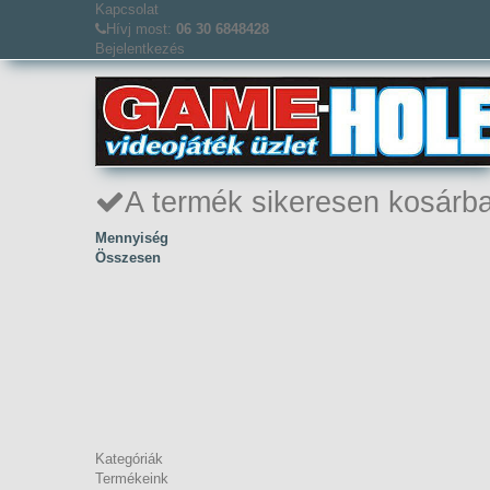
Kapcsolat
Hívj most:
06 30 6848428
Bejelentkezés
A termék sikeresen kosárba
Mennyiség
Összesen
Kategóriák
Termékeink