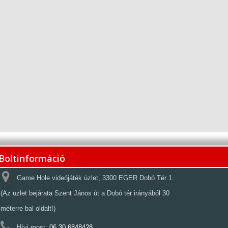
Boltinformáció
Game Hole videójáték üzlet, 3300 EGER Dobó Tér 1.
(Az üzlet bejárata Szent János út a Dobó tér irányából 30
méterre bal oldalt!)
Hívj most:
06 30 6848428