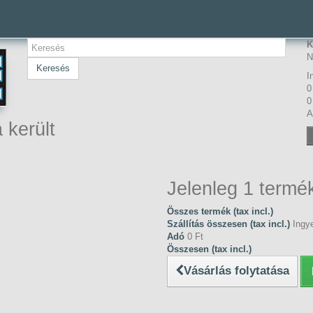
K
N
Keresés
I
0
0
A
 került
Jelenleg 1 termék
Összes termék (tax incl.)
Szállítás összesen (tax incl.)
Ingye
Adó
0 Ft‎
Összesen (tax incl.)
Vásárlás folytatása