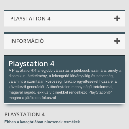
PLAYSTATION 4
INFORMÁCIÓ
Playstation 4
A PlayStation®4 a legjobb választás a játékosok számára, amely a
dinamikus játékélmény, a lehengerlő látványvilág és sebesség,
valamint a számtalan közösségi funkció együttesével hozza el a
következő generációt. A töménytelen mennyiségű tartalommal,
magával ragadó, exkluzív címekkel rendelkező PlayStation®4
magára a játékosra fókuszál.
PLAYSTATION 4
Ebben a kategóriában nincsenek termékek.