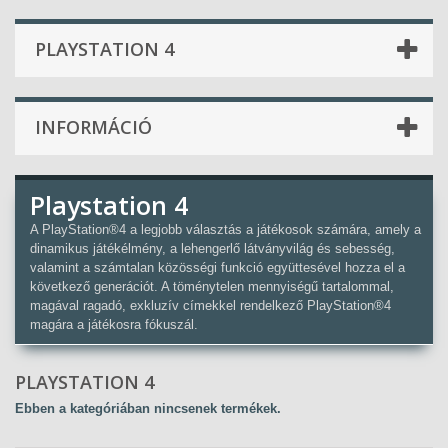
PLAYSTATION 4
INFORMÁCIÓ
Playstation 4
A PlayStation®4 a legjobb választás a játékosok számára, amely a
dinamikus játékélmény, a lehengerlő látványvilág és sebesség,
valamint a számtalan közösségi funkció együttesével hozza el a
következő generációt. A töménytelen mennyiségű tartalommal,
magával ragadó, exkluzív címekkel rendelkező PlayStation®4
magára a játékosra fókuszál.
PLAYSTATION 4
Ebben a kategóriában nincsenek termékek.