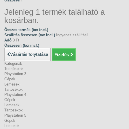
Összesen
Jelenleg 1 termék található a
kosárban.
Összes termék (tax incl.)
Szállítás összesen (tax incl.)
Ingyenes szállítás!
Adó
0 Ft‎
Összesen (tax incl.)
Vásárlás folytatása
Fizetés
Kategóriák
Termékeink
Playstation 3
Gépek
Lemezek
Tartozékok
Playstation 4
Gépek
Lemezek
Tartozékok
Playstation 5
Gépek
Lemezek