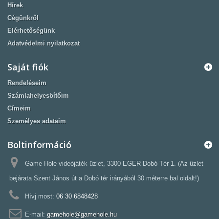
Hírek
Cégünkről
Elérhetőségünk
Adatvédelmi nyilatkozat
Saját fiók
Rendeléseim
Számlahelyesbítőim
Címeim
Személyes adataim
Boltinformáció
Game Hole videójáték üzlet, 3300 EGER Dobó Tér 1. (Az üzlet
bejárata Szent János út a Dobó tér irányából 30 méterre bal oldalt!)
Hívj most:
06 30 6848428
E-mail:
gamehole@gamehole.hu