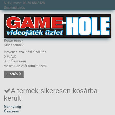
Hívj most:
06 30 6848428
Bejelentkezés
Kosár
(üres)
Nincs termék
Ingyenes szállítás!
Szállítás
0 Ft‎
Adó
0 Ft‎
Összesen
Az árak az Áfát tartalmazzák
Fizetés
A termék sikeresen kosárba
került
Mennyiség
Összesen