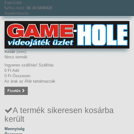
Kapcsolat
Hívj most:
06 30 6848428
Bejelentkezés
Kosár
(üres)
Nincs termék
Ingyenes szállítás!
Szállítás
0 Ft‎
Adó
0 Ft‎
Összesen
Az árak az Áfát tartalmazzák
Fizetés
A termék sikeresen kosárba
került
Mennyiség