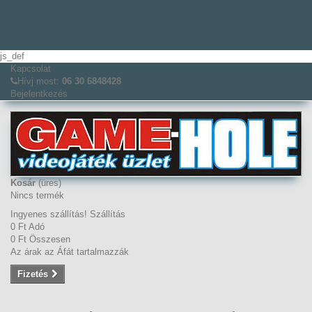
js_def
Kapcsolat
Hívj most:
06 30 6848428
Bejelentkezés
Kosár
(üres)
Nincs termék
Ingyenes szállítás!
Szállítás
0 Ft‎
Adó
0 Ft‎
Összesen
Az árak az Áfát tartalmazzák
Fizetés