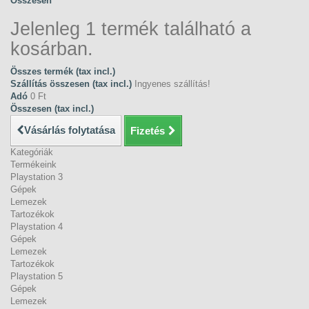
Összesen
Jelenleg 1 termék található a
kosárban.
Összes termék (tax incl.)
Szállítás összesen (tax incl.)
Ingyenes szállítás!
Adó
0 Ft‎
Összesen (tax incl.)
Vásárlás folytatása
Fizetés
Kategóriák
Termékeink
Playstation 3
Gépek
Lemezek
Tartozékok
Playstation 4
Gépek
Lemezek
Tartozékok
Playstation 5
Gépek
Lemezek