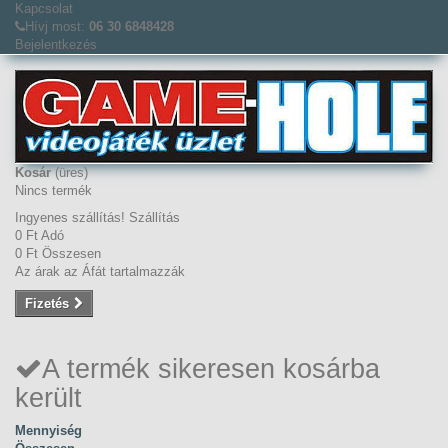
Kapcsolat
Hívj most:
06 30 6848428
Bejelentkezés
Kosár
(üres)
Nincs termék
Ingyenes szállítás!
Szállítás
0 Ft‎
Adó
0 Ft‎
Összesen
Az árak az Áfát tartalmazzák
Fizetés
A termék sikeresen kosárba
került
Mennyiség