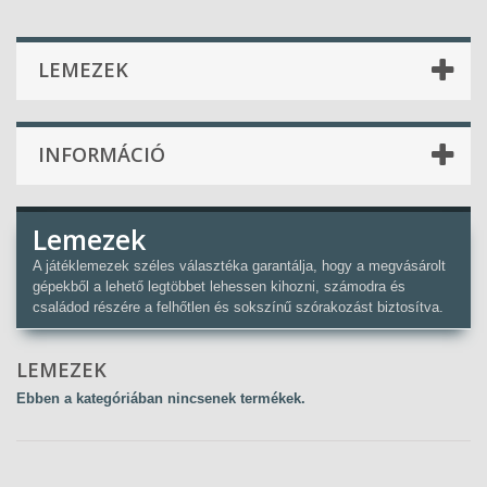
LEMEZEK
INFORMÁCIÓ
Lemezek
A játéklemezek széles választéka garantálja, hogy a megvásárolt
gépekből a lehető legtöbbet lehessen kihozni, számodra és
családod részére a felhőtlen és sokszínű szórakozást biztosítva.
LEMEZEK
Ebben a kategóriában nincsenek termékek.