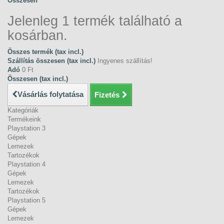
Összesen
Jelenleg 1 termék található a
kosárban.
Összes termék (tax incl.)
Szállítás összesen (tax incl.)
Ingyenes szállítás!
Adó
0 Ft‎
Összesen (tax incl.)
Vásárlás folytatása
Fizetés
Kategóriák
Termékeink
Playstation 3
Gépek
Lemezek
Tartozékok
Playstation 4
Gépek
Lemezek
Tartozékok
Playstation 5
Gépek
Lemezek