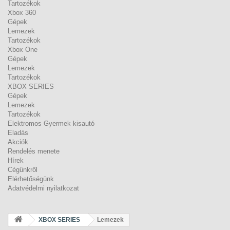
Tartozékok
Xbox 360
Gépek
Lemezek
Tartozékok
Xbox One
Gépek
Lemezek
Tartozékok
XBOX SERIES
Gépek
Lemezek
Tartozékok
Elektromos Gyermek kisautó
Eladás
Akciók
Rendelés menete
Hírek
Cégünkről
Elérhetőségünk
Adatvédelmi nyilatkozat
XBOX SERIES
Lemezek