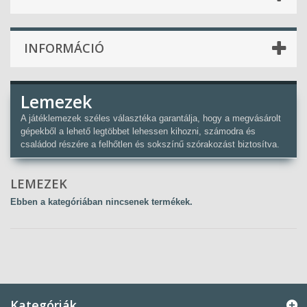
INFORMÁCIÓ
Lemezek
A játéklemezek széles választéka garantálja, hogy a megvásárolt
gépekből a lehető legtöbbet lehessen kihozni, számodra és
családod részére a felhőtlen és sokszínű szórakozást biztosítva.
LEMEZEK
Ebben a kategóriában nincsenek termékek.
Kategóriák