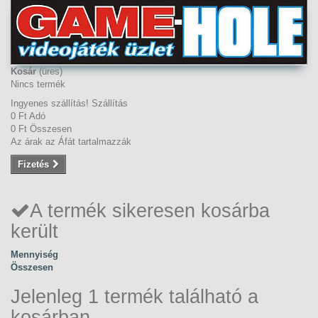
Kosár
(üres)
Nincs termék
Ingyenes szállítás!
Szállítás
0 Ft‎
Adó
0 Ft‎
Összesen
Az árak az Áfát tartalmazzák
Fizetés
A termék sikeresen kosárba
került
Mennyiség
Összesen
Jelenleg 1 termék található a
kosárban.