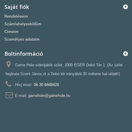
Saját fiók
Rendeléseim
Számlahelyesbítőim
Címeim
Személyes adataim
Boltinformáció
Game Hole videójáték üzlet, 3300 EGER Dobó Tér 1. (Az üzlet
bejárata Szent János út a Dobó tér irányából 30 méterre bal oldalt!)
Hívj most:
06 30 6848428
E-mail:
gamehole@gamehole.hu