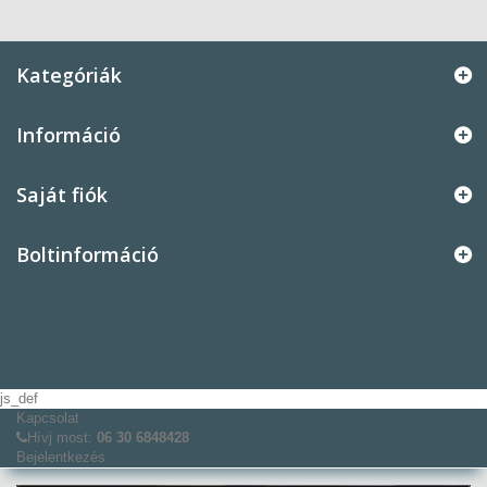
Kategóriák
Információ
Saját fiók
Boltinformáció
js_def
Kapcsolat
Hívj most:
06 30 6848428
Bejelentkezés