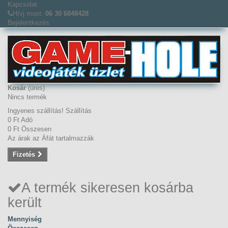
Kapcsolat
Hívj most:
06 30 6848428
Bejelentkezés
Kosár
(üres)
Nincs termék
Ingyenes szállítás!
Szállítás
0 Ft‎
Adó
0 Ft‎
Összesen
Az árak az Áfát tartalmazzák
Fizetés
A termék sikeresen kosárba
került
Mennyiség