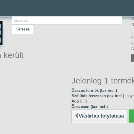
K
N
Keresés
I
0
0
A
 került
Jelenleg 1 termék
Összes termék (tax incl.)
Szállítás összesen (tax incl.)
Ingye
Adó
0 Ft‎
Összesen (tax incl.)
Vásárlás folytatása