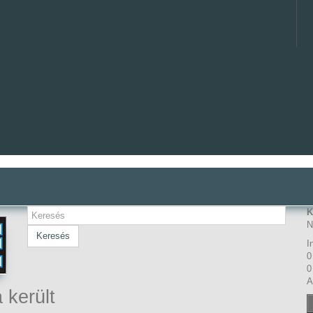
K
N
Keresés
I
0
0
A
 került