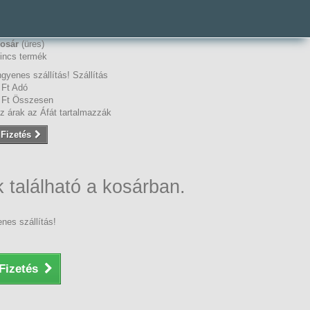
osár
(üres)
incs termék
ngyenes szállítás!
Szállítás
 Ft‎
Adó
 Ft‎
Összesen
z árak az Áfát tartalmazzák
Fizetés
 található a kosárban.
nes szállítás!
Fizetés