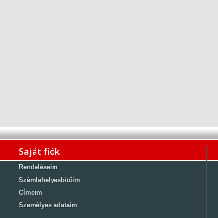
Saját fiók
Rendeléseim
Számlahelyesbítőim
Címeim
Személyes adataim