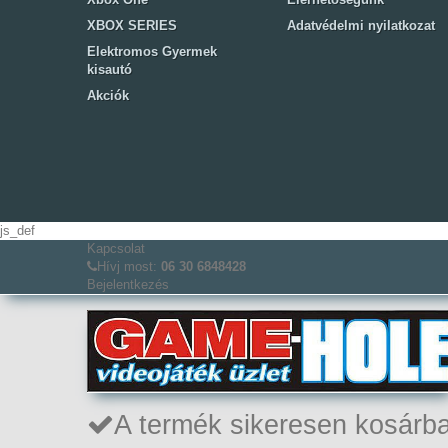
XBOX SERIES
Adatvédelmi nyilatkozat
Elektromos Gyermek
kisautó
Akciók
js_def
Kapcsolat
Hívj most:
06 30 6848428
Bejelentkezés
A termék sikeresen kosárba