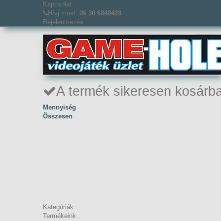
Kapcsolat
Hívj most:
06 30 6848428
Bejelentkezés
A termék sikeresen kosárba
Mennyiség
Összesen
Kategóriák
Termékeink