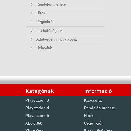
Rendelés menete
Hírek
Cégünkről
Elérhetőségünk
Adatvédelmi nyilatkozat
Üzleteink
Kategóriák
Információ
Playstation 3
Kapcsolat
Playstation 4
Rendelés menete
Playstation 5
Hírek
Xbox 360
Cégünkről
Xbox One
Elérhetőségünk