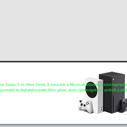
XBOX SERIES
ox Series S és Xbox Series X konzolok a Microsoft kilencedik konzolgeneráci
gyorsabb és leghatékonyabb Xbox gépei, olyan újdonságokkal, amiktől a já