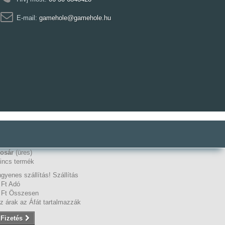
E-mail:
gamehole@gamehole.hu
osár
(üres)
incs termék
ngyenes szállítás!
Szállítás
 Ft‎
Adó
 Ft‎
Összesen
z árak az Áfát tartalmazzák
Fizetés