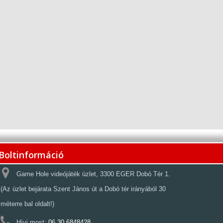
Boltinformáció
Game Hole videójáték üzlet, 3300 EGER Dobó Tér 1.
(Az üzlet bejárata Szent János út a Dobó tér irányából 30
méterre bal oldalt!)
Hívj most:
06 30 6848428