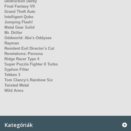
Destruction Derby
Final Fantasy VII
Grand Theft Auto
Intelligent Qube
Jumping Flash!
Metal Gear Solid
Mr. Driller
Oddworld: Abe's Oddysee
Rayman
Resident Evil Director's Cut
Revelations: Persona
Ridge Racer Type 4
Super Puzzle Fighter II Turbo
Syphon Filter
Tekken 3
Tom Clancy's Rainbow Six
Twisted Metal
Wild Arms
Kategóriák