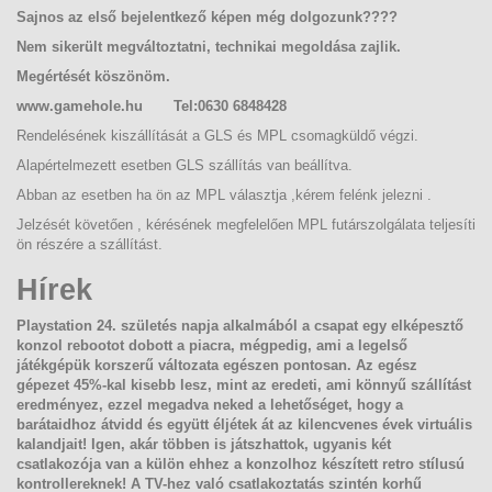
Sajnos az első bejelentkező képen még dolgozunk
????
Nem sikerült megváltoztatni, technikai megoldása zajlik.
Megértését köszönöm.
www.gamehole.hu
Tel:0630
6848428
Rendelésének kiszállítását a GLS és MPL csomagküldő végzi.
Alapértelmezett esetben GLS szállítás van beállítva.
Abban az esetben ha ön az MPL választja ,kérem felénk jelezni .
Jelzését követően , kérésének megfelelően MPL futárszolgálata teljesíti
ön részére a szállítást.
Hírek
Playstation 24. születés napja alkalmából
a csapat egy elképesztő
konzol rebootot dobott a piacra, mégpedig, ami a legelső
játékgépük korszerű változata egészen pontosan. Az egész
gépezet
45%-kal kisebb lesz, mint az eredeti
, ami könnyű szállítást
eredményez, ezzel megadva neked a lehetőséget, hogy
a
barátaidhoz átvidd
és együtt éljétek át az kilencvenes évek virtuális
kalandjait! Igen
, akár többen is játszhattok
, ugyanis két
csatlakozója van a külön ehhez a konzolhoz készített
retro stílusú
kontrollereknek!
A TV-hez való csatlakoztatás szintén korhű