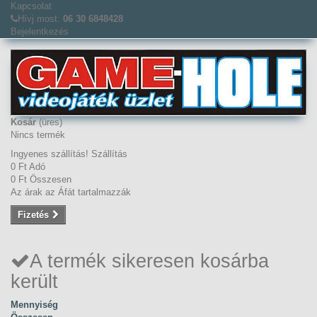
Kapcsolat
Hívj most:
06 30 6848428
Bejelentkezés
Kosár
(üres)
Nincs termék
Ingyenes szállítás!
Szállítás
0 Ft‎
Adó
0 Ft‎
Összesen
Az árak az Áfát tartalmazzák
Fizetés
A termék sikeresen kosárba
került
Mennyiség