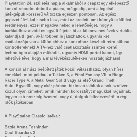
Playstation 24. születés napja alkalmából
a csapat egy elképesztő
konzol rebootot dobott a piacra, mégpedig, ami a legelső
játékgépük korszerű változata egészen pontosan. Az egész
gépezet
45%-kal kisebb lesz, mint az eredeti
, ami könnyű szállítást
eredményez, ezzel megadva neked a lehetőséget, hogy
a
barátaidhoz átvidd
és együtt éljétek át az kilencvenes évek virtuális
kalandjait! Igen
, akár többen is játszhattok
, ugyanis két
csatlakozója van a külön ehhez a konzolhoz készített
retro stílusú
kontrollereknek!
A TV-hez való csatlakoztatás szintén korhű
technológia alapján működik, ugyanis
HDMI portot kapott
, így
lehetővé téve, hogy a mai tévékészülékeken nosztalgiázhass!
A konzollal
húsz beépített játék közül választhatsz
, olyan híres
címekkel,
mint például a Tekken 3, a Final Fantasy VII, a Ridge
Racer Type 4, a Metal Gear Solid vagy az első Grand Theft
Auto!
Egyedül, vagy akár párban, biztosan találtok a sok szoftver
közül olyan címeket, amik
minden korosztályt magukkal ragadnak,
legyen szó nosztalgiázásról, vagy új dolgok felfedezéséről a régi
idők játékaiban!
A PlayStation Classic játékai:
Battle Arena Toshinden
Cool Boarders 2