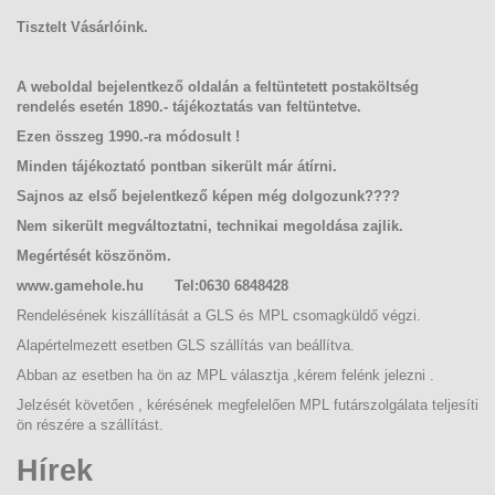
Tisztelt Vásárlóink.
A weboldal bejelentkez
ő oldalán a feltüntetett postaköltség
rendelés esetén 1890.- tájékoztatás van feltüntetve.
Ezen összeg 1990.-ra módosult !
Minden tájékoztató pontban sikerült már átírni.
Sajnos az első bejelentkező képen még dolgozunk
????
Nem sikerült megváltoztatni, technikai megoldása zajlik.
Megértését köszönöm.
www.gamehole.hu
Tel:0630
6848428
Rendelésének kiszállítását a GLS és MPL csomagküldő végzi.
Alapértelmezett esetben GLS szállítás van beállítva.
Abban az esetben ha ön az MPL választja ,kérem felénk jelezni .
Jelzését követően , kérésének megfelelően MPL futárszolgálata teljesíti
ön részére a szállítást.
Hírek