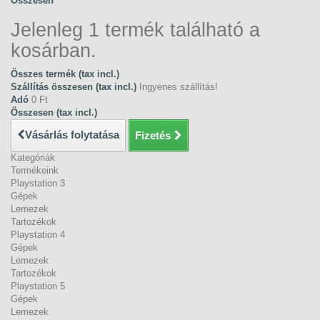
Összesen
Jelenleg 1 termék található a
kosárban.
Összes termék (tax incl.)
Szállítás összesen (tax incl.)
Ingyenes szállítás!
Adó
0 Ft‎
Összesen (tax incl.)
Vásárlás folytatása
Fizetés
Kategóriák
Termékeink
Playstation 3
Gépek
Lemezek
Tartozékok
Playstation 4
Gépek
Lemezek
Tartozékok
Playstation 5
Gépek
Lemezek