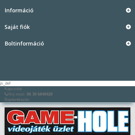
Információ
Saját fiók
Boltinformáció
js_def
Kapcsolat
Hívj most:
06 30 6848428
Bejelentkezés