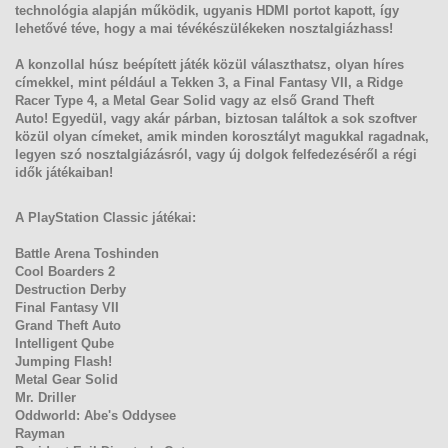
technológia alapján működik, ugyanis
HDMI portot kapott
, így
lehetővé téve, hogy a mai tévékészülékeken nosztalgiázhass!
A konzollal
húsz beépített játék közül választhatsz
, olyan híres
címekkel,
mint például a Tekken 3, a Final Fantasy VII, a Ridge
Racer Type 4, a Metal Gear Solid vagy az első Grand Theft
Auto!
Egyedül, vagy akár párban, biztosan találtok a sok szoftver
közül olyan címeket, amik
minden korosztályt magukkal ragadnak,
legyen szó nosztalgiázásról, vagy új dolgok felfedezéséről a régi
idők játékaiban!
A PlayStation Classic játékai:
Battle Arena Toshinden
Cool Boarders 2
Destruction Derby
Final Fantasy VII
Grand Theft Auto
Intelligent Qube
Jumping Flash!
Metal Gear Solid
Mr. Driller
Oddworld: Abe's Oddysee
Rayman