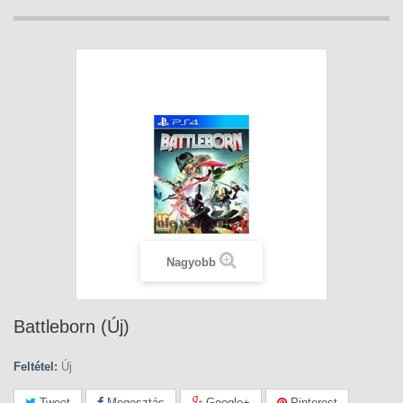
Nagyobb
Battleborn (Új)
Feltétel:
Új
Tweet
Megosztás
Google+
Pinterest