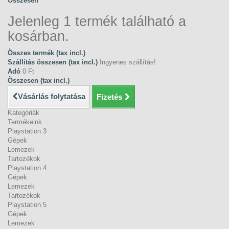
Összesen
Jelenleg 1 termék található a
kosárban.
Összes termék (tax incl.)
Szállítás összesen (tax incl.)
Ingyenes szállítás!
Adó
0 Ft‎
Összesen (tax incl.)
Vásárlás folytatása
Fizetés
Kategóriák
Termékeink
Playstation 3
Gépek
Lemezek
Tartozékok
Playstation 4
Gépek
Lemezek
Tartozékok
Playstation 5
Gépek
Lemezek