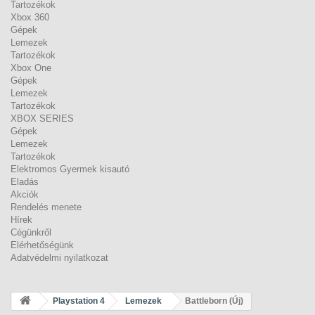
Tartozékok
Xbox 360
Gépek
Lemezek
Tartozékok
Xbox One
Gépek
Lemezek
Tartozékok
XBOX SERIES
Gépek
Lemezek
Tartozékok
Elektromos Gyermek kisautó
Eladás
Akciók
Rendelés menete
Hírek
Cégünkről
Elérhetőségünk
Adatvédelmi nyilatkozat
Playstation 4
Lemezek
Battleborn (Új)