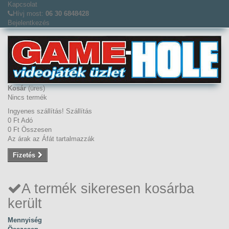
Kapcsolat
Hívj most:
06 30 6848428
Bejelentkezés
Kosár
(üres)
Nincs termék
Ingyenes szállítás!
Szállítás
0 Ft‎
Adó
0 Ft‎
Összesen
Az árak az Áfát tartalmazzák
Fizetés
A termék sikeresen kosárba
került
Mennyiség