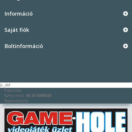
Információ
Saját fiók
Boltinformáció
js_def
Kapcsolat
Hívj most:
06 30 6848428
Bejelentkezés