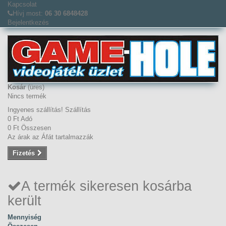
Kapcsolat
Hívj most:
06 30 6848428
Bejelentkezés
Kosár
(üres)
Nincs termék
Ingyenes szállítás!
Szállítás
0 Ft‎
Adó
0 Ft‎
Összesen
Az árak az Áfát tartalmazzák
Fizetés
A termék sikeresen kosárba
került
Mennyiség