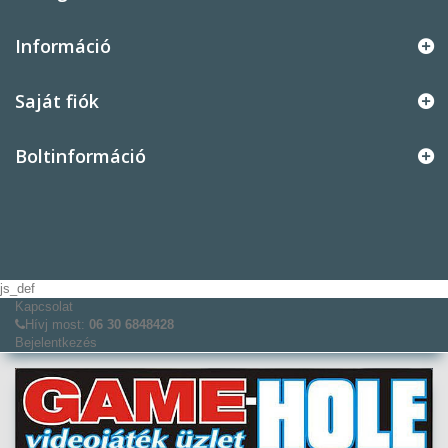
Információ
Saját fiók
Boltinformáció
js_def
Kapcsolat
Hívj most:
06 30 6848428
Bejelentkezés