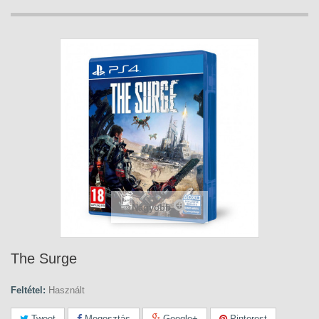
Nagyobb
The Surge
Feltétel:
Használt
Tweet
Megosztás
Google+
Pinterest