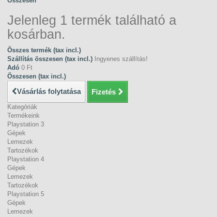
Összesen
Jelenleg 1 termék található a
kosárban.
Összes termék (tax incl.)
Szállítás összesen (tax incl.)
Ingyenes szállítás!
Adó
0 Ft‎
Összesen (tax incl.)
Vásárlás folytatása
Fizetés
Kategóriák
Termékeink
Playstation 3
Gépek
Lemezek
Tartozékok
Playstation 4
Gépek
Lemezek
Tartozékok
Playstation 5
Gépek
Lemezek