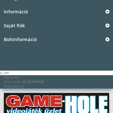
Információ
Saját fiók
Boltinformáció
js_def
Kapcsolat
Hívj most:
06 30 6848428
Bejelentkezés