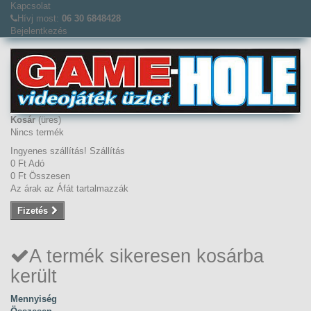
Kapcsolat
Hívj most:
06 30 6848428
Bejelentkezés
Kosár
(üres)
Nincs termék
Ingyenes szállítás!
Szállítás
0 Ft‎
Adó
0 Ft‎
Összesen
Az árak az Áfát tartalmazzák
Fizetés
A termék sikeresen kosárba
került
Mennyiség