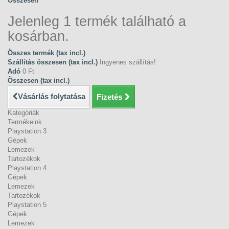
Összesen
Jelenleg 1 termék található a
kosárban.
Összes termék (tax incl.)
Szállítás összesen (tax incl.)
Ingyenes szállítás!
Adó
0 Ft‎
Összesen (tax incl.)
Vásárlás folytatása
Fizetés
Kategóriák
Termékeink
Playstation 3
Gépek
Lemezek
Tartozékok
Playstation 4
Gépek
Lemezek
Tartozékok
Playstation 5
Gépek
Lemezek