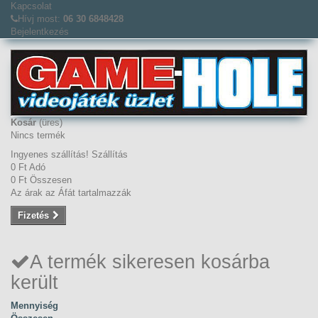
Kapcsolat
Hívj most:
06 30 6848428
Bejelentkezés
Kosár
(üres)
Nincs termék
Ingyenes szállítás!
Szállítás
0 Ft‎
Adó
0 Ft‎
Összesen
Az árak az Áfát tartalmazzák
Fizetés
A termék sikeresen kosárba
került
Mennyiség