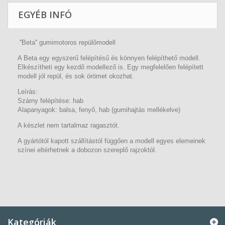
EGYÉB INFÓ
''Beta'' gumimotoros repülőmodell
A Beta egy egyszerű felépítésű és könnyen felépíthető modell.
Elkészítheti egy kezdő modellező is. Egy megfelelően felépített
modell jól repül, és sok örömet okozhat.
Leírás:
Szárny felépítése: hab
Alapanyagok: balsa, fenyő, hab (gumihajtás mellékelve)
A készlet nem tartalmaz ragasztót.
A gyártótól kapott szállítástól függően a modell egyes elemeinek
színei eltérhetnek a dobozon szereplő rajzoktól.
Kategóriák