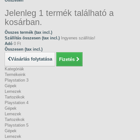
Összesen
Jelenleg 1 termék található a
kosárban.
Összes termék (tax incl.)
Szállítás összesen (tax incl.)
Ingyenes szállítás!
Adó
0 Ft‎
Összesen (tax incl.)
Vásárlás folytatása
Fizetés
Kategóriák
Termékeink
Playstation 3
Gépek
Lemezek
Tartozékok
Playstation 4
Gépek
Lemezek
Tartozékok
Playstation 5
Gépek
Lemezek