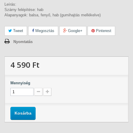
Leírás:
Szárny felépítése: hab
Alapanyagok: balsa, fenyő, hab (gumihajtás mellékelve)
Tweet
Megosztás
Google+
Pinterest
Nyomtatás
4 590 Ft‎
Mennyiség
Kosárba