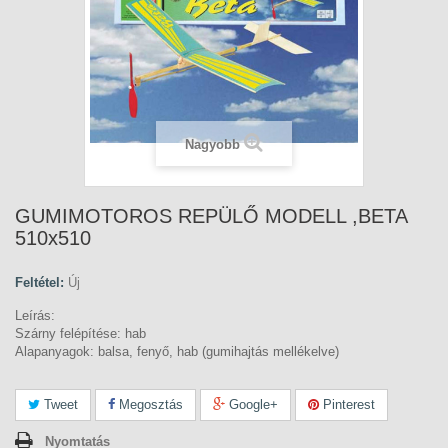
Nagyobb
GUMIMOTOROS REPÜLŐ MODELL ,BETA
510x510
Feltétel:
Új
Leírás:
Szárny felépítése: hab
Alapanyagok: balsa, fenyő, hab (gumihajtás mellékelve)
Tweet
Megosztás
Google+
Pinterest
Nyomtatás