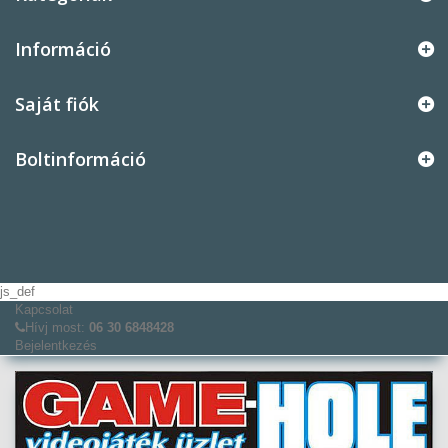
Információ
Saját fiók
Boltinformáció
js_def
Kapcsolat
Hívj most:
06 30 6848428
Bejelentkezés