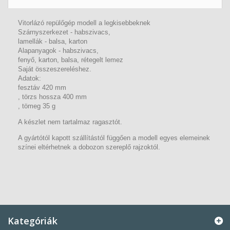
Vitorlázó repülőgép modell a legkisebbeknek
Szárnyszerkezet - habszivacs,
lamellák - balsa, karton
Alapanyagok - habszivacs,
fenyő, karton, balsa, rétegelt lemez
Saját összeszereléshez.
Adatok:
fesztáv 420 mm
, törzs hossza 400 mm
, tömeg 35 g
A készlet nem tartalmaz ragasztót.
A gyártótól kapott szállítástól függően a modell egyes elemeinek
színei eltérhetnek a dobozon szereplő rajzoktól.
Kategóriák