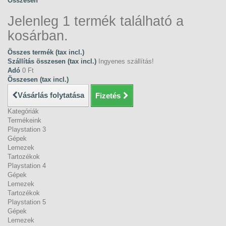
Összesen
Jelenleg 1 termék található a
kosárban.
Összes termék (tax incl.)
Szállítás összesen (tax incl.)
Ingyenes szállítás!
Adó
0 Ft‎
Összesen (tax incl.)
Vásárlás folytatása
Fizetés
Kategóriák
Termékeink
Playstation 3
Gépek
Lemezek
Tartozékok
Playstation 4
Gépek
Lemezek
Tartozékok
Playstation 5
Gépek
Lemezek