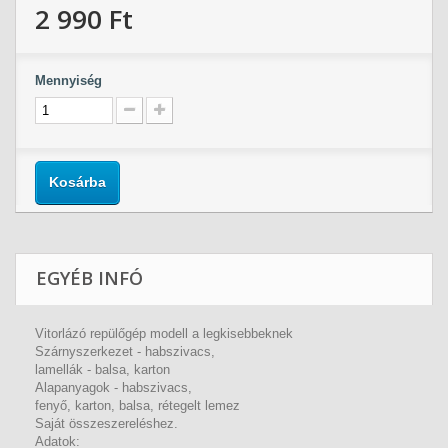
2 990 Ft‎
Mennyiség
Kosárba
EGYÉB INFÓ
Vitorlázó repülőgép modell a legkisebbeknek
Szárnyszerkezet - habszivacs,
lamellák - balsa, karton
Alapanyagok - habszivacs,
fenyő, karton, balsa, rétegelt lemez
Saját összeszereléshez.
Adatok: