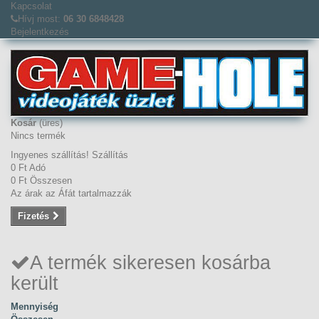
Kapcsolat
Hívj most:
06 30 6848428
Bejelentkezés
Kosár
(üres)
Nincs termék
Ingyenes szállítás!
Szállítás
0 Ft‎
Adó
0 Ft‎
Összesen
Az árak az Áfát tartalmazzák
Fizetés
A termék sikeresen kosárba
került
Mennyiség