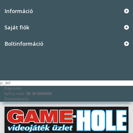
Információ
Saját fiók
Boltinformáció
js_def
Kapcsolat
Hívj most:
06 30 6848428
Bejelentkezés