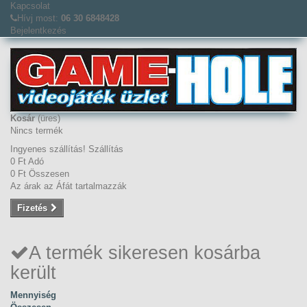
Kapcsolat
Hívj most:
06 30 6848428
Bejelentkezés
Kosár
(üres)
Nincs termék
Ingyenes szállítás!
Szállítás
0 Ft‎
Adó
0 Ft‎
Összesen
Az árak az Áfát tartalmazzák
Fizetés
A termék sikeresen kosárba
került
Mennyiség