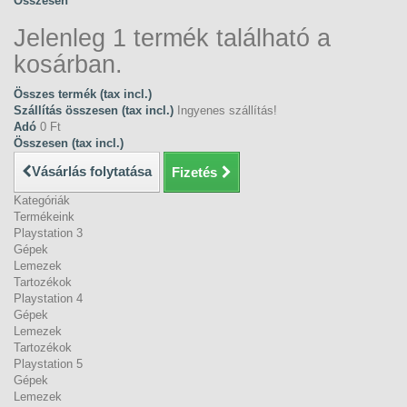
Összesen
Jelenleg 1 termék található a
kosárban.
Összes termék (tax incl.)
Szállítás összesen (tax incl.)
Ingyenes szállítás!
Adó
0 Ft‎
Összesen (tax incl.)
Vásárlás folytatása
Fizetés
Kategóriák
Termékeink
Playstation 3
Gépek
Lemezek
Tartozékok
Playstation 4
Gépek
Lemezek
Tartozékok
Playstation 5
Gépek
Lemezek