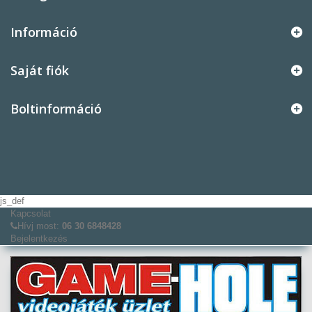
Információ
Saját fiók
Boltinformáció
js_def
Kapcsolat
Hívj most:
06 30 6848428
Bejelentkezés