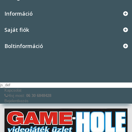
Információ
Saját fiók
Boltinformáció
js_def
Kapcsolat
Hívj most:
06 30 6848428
Bejelentkezés