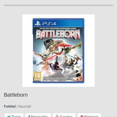
Nagyobb
Battleborn
Feltétel:
Használt
Tweet
Megosztás
Google+
Pinterest