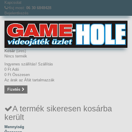
Kapcsolat
Hívj most:
06 30 6848428
Bejelentkezés
Kosár
(üres)
Nincs termék
Ingyenes szállítás!
Szállítás
0 Ft‎
Adó
0 Ft‎
Összesen
Az árak az Áfát tartalmazzák
Fizetés
A termék sikeresen kosárba
került
Mennyiség