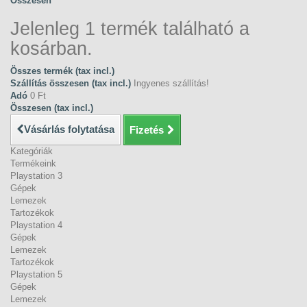
Összesen
Jelenleg 1 termék található a
kosárban.
Összes termék (tax incl.)
Szállítás összesen (tax incl.)
Ingyenes szállítás!
Adó
0 Ft‎
Összesen (tax incl.)
Vásárlás folytatása
Fizetés
Kategóriák
Termékeink
Playstation 3
Gépek
Lemezek
Tartozékok
Playstation 4
Gépek
Lemezek
Tartozékok
Playstation 5
Gépek
Lemezek