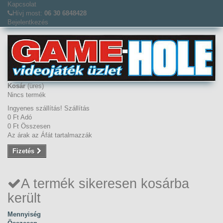
Kapcsolat
Hívj most:
06 30 6848428
Bejelentkezés
Kosár
(üres)
Nincs termék
Ingyenes szállítás!
Szállítás
0 Ft‎
Adó
0 Ft‎
Összesen
Az árak az Áfát tartalmazzák
Fizetés
A termék sikeresen kosárba
került
Mennyiség