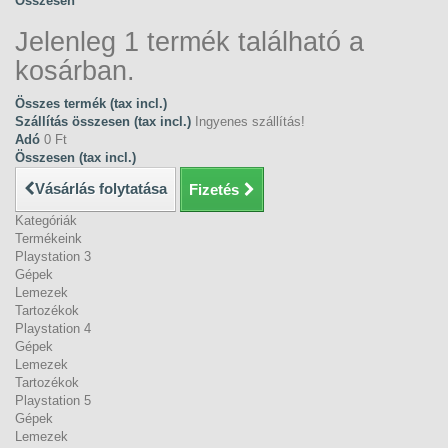
Összesen
Jelenleg 1 termék található a
kosárban.
Összes termék (tax incl.)
Szállítás összesen (tax incl.)
Ingyenes szállítás!
Adó
0 Ft‎
Összesen (tax incl.)
Vásárlás folytatása
Fizetés
Kategóriák
Termékeink
Playstation 3
Gépek
Lemezek
Tartozékok
Playstation 4
Gépek
Lemezek
Tartozékok
Playstation 5
Gépek
Lemezek