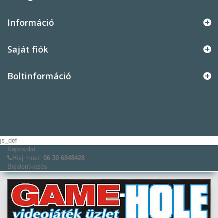
Információ
Saját fiók
Boltinformáció
js_def
Kapcsolat
Hívj most:
06 30 6848428
Bejelentkezés