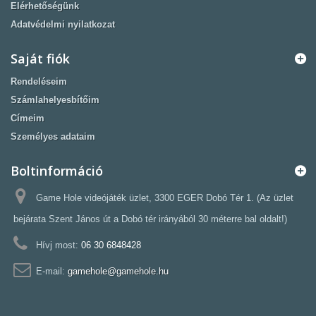
Elérhetőségünk
Adatvédelmi nyilatkozat
Saját fiók
Rendeléseim
Számlahelyesbítőim
Címeim
Személyes adataim
Boltinformáció
Game Hole videójáték üzlet, 3300 EGER Dobó Tér 1. (Az üzlet
bejárata Szent János út a Dobó tér irányából 30 méterre bal oldalt!)
Hívj most:
06 30 6848428
E-mail:
gamehole@gamehole.hu