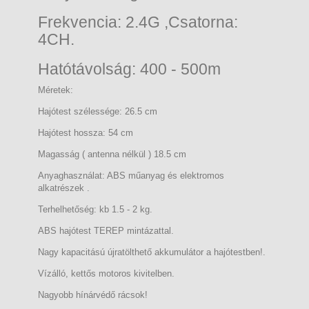
Frekvencia: 2.4G ,Csatorna:
4CH.
Hatótávolság: 400 - 500m
Méretek:
Hajótest szélessége: 26.5 cm
Hajótest hossza: 54 cm
Magasság ( antenna nélkül ) 18.5 cm
Anyaghasználat: ABS műanyag és elektromos
alkatrészek .
Terhelhetőség: kb 1.5 - 2 kg.
ABS hajótest TEREP mintázattal.
Nagy kapacitású újratölthető akkumulátor a hajótestben!.
Vízálló, kettős motoros kivitelben.
Nagyobb hínárvédő rácsok!