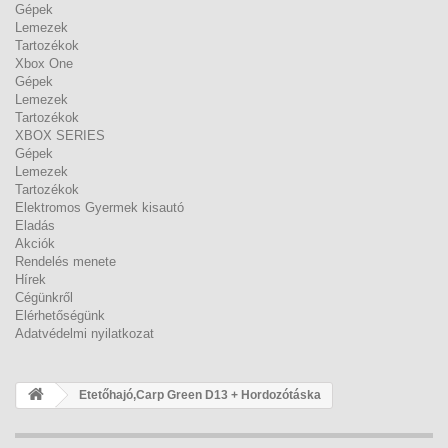
Gépek
Lemezek
Tartozékok
Xbox One
Gépek
Lemezek
Tartozékok
XBOX SERIES
Gépek
Lemezek
Tartozékok
Elektromos Gyermek kisautó
Eladás
Akciók
Rendelés menete
Hírek
Cégünkről
Elérhetőségünk
Adatvédelmi nyilatkozat
Etetőhajó,Carp Green D13 + Hordozótáska