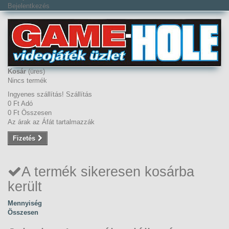
Bejelentkezés
Kosár
(üres)
Nincs termék
Ingyenes szállítás!
Szállítás
0 Ft‎
Adó
0 Ft‎
Összesen
Az árak az Áfát tartalmazzák
Fizetés
A termék sikeresen kosárba
került
Mennyiség
Összesen