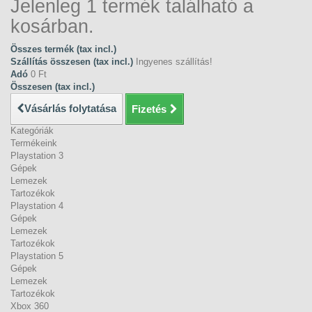
Jelenleg 1 termék található a
kosárban.
Összes termék (tax incl.)
Szállítás összesen (tax incl.)
Ingyenes szállítás!
Adó
0 Ft‎
Összesen (tax incl.)
Vásárlás folytatása
Fizetés
Kategóriák
Termékeink
Playstation 3
Gépek
Lemezek
Tartozékok
Playstation 4
Gépek
Lemezek
Tartozékok
Playstation 5
Gépek
Lemezek
Tartozékok
Xbox 360