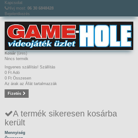
Kapcsolat
Hívj most:
06 30 6848428
Bejelentkezés
Kosár
(üres)
Nincs termék
Ingyenes szállítás!
Szállítás
0 Ft‎
Adó
0 Ft‎
Összesen
Az árak az Áfát tartalmazzák
Fizetés
A termék sikeresen kosárba
került
Mennyiség