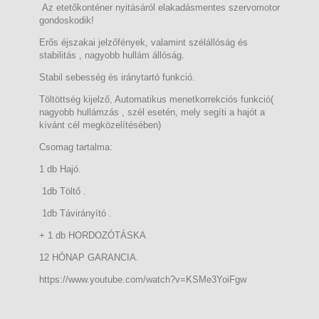
Az etetőkonténer nyitásáról elakadásmentes szervomotor
gondoskodik!
Erős éjszakai jelzőfények, valamint szélállóság és
stabilitás , nagyobb hullám állóság.
Stabil sebesség és iránytartó funkció.
Töltöttség kijelző, Automatikus menetkorrekciós funkció(
nagyobb hullámzás , szél esetén, mely segíti a hajót a
kívánt cél megközelítésében)
Csomag tartalma:
1 db Hajó.
1db Töltő .
1db Távirányító .
+ 1 db HORDOZÓTÁSKA
12 HÓNAP GARANCIA.
https://www.youtube.com/watch?v=KSMe3YoiFgw