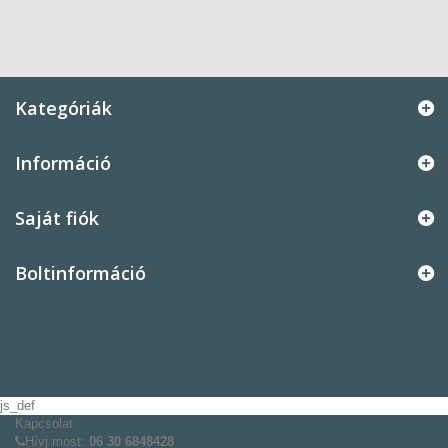
Kategóriák
Információ
Saját fiók
Boltinformáció
js_def
Kapcsolat
Hívj most:
06 30 6848428