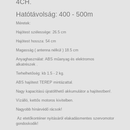
4CH.
Hatótávolság: 400 - 500m
Méretek:
Hajótest szélessége: 26.5 cm
Hajótest hossza: 54 cm
Magasság ( antenna nélkül ) 18.5 cm
Anyaghasználat: ABS műanyag és elektromos
alkatrészek .
Terhelhetőség: kb 1.5 - 2 kg.
ABS hajótest TEREP mintázattal.
Nagy kapacitású újratölthető akkumulátor a hajótestben!.
Vízálló, kettős motoros kivitelben.
Nagyobb hínárvédő rácsok!
Az etetőkonténer nyitásáról elakadásmentes szervomotor
gondoskodik!