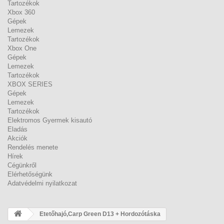
Tartozékok
Xbox 360
Gépek
Lemezek
Tartozékok
Xbox One
Gépek
Lemezek
Tartozékok
XBOX SERIES
Gépek
Lemezek
Tartozékok
Elektromos Gyermek kisautó
Eladás
Akciók
Rendelés menete
Hírek
Cégünkről
Elérhetőségünk
Adatvédelmi nyilatkozat
Etetőhajó,Carp Green D13 + Hordozótáska