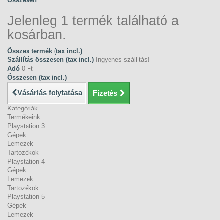
Összesen
Jelenleg 1 termék található a
kosárban.
Összes termék (tax incl.)
Szállítás összesen (tax incl.)
Ingyenes szállítás!
Adó
0 Ft‎
Összesen (tax incl.)
Vásárlás folytatása
Fizetés
Kategóriák
Termékeink
Playstation 3
Gépek
Lemezek
Tartozékok
Playstation 4
Gépek
Lemezek
Tartozékok
Playstation 5
Gépek
Lemezek