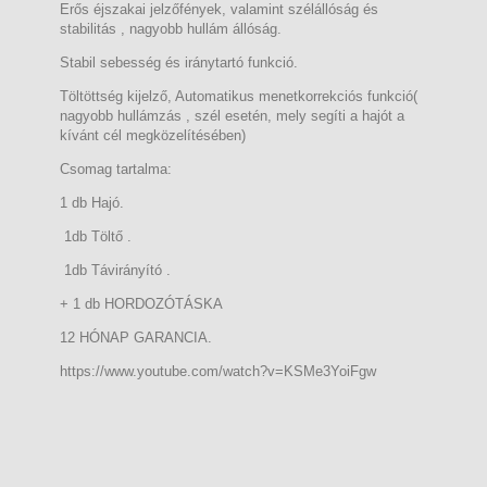
Erős éjszakai jelzőfények, valamint szélállóság és
stabilitás , nagyobb hullám állóság.
Stabil sebesség és iránytartó funkció.
Töltöttség kijelző, Automatikus menetkorrekciós funkció(
nagyobb hullámzás , szél esetén, mely segíti a hajót a
kívánt cél megközelítésében)
Csomag tartalma:
1 db Hajó.
1db Töltő .
1db Távirányító .
+ 1 db HORDOZÓTÁSKA
12 HÓNAP GARANCIA.
https://www.youtube.com/watch?v=KSMe3YoiFgw