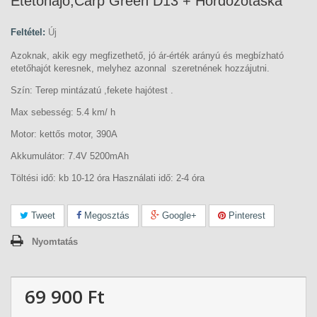
Etetőhajó,Carp Green D13 + Hordozótáska
Feltétel:
Új
Azoknak, akik egy megfizethető, jó ár-érték arányú és megbízható
etetőhajót keresnek, melyhez azonnal szeretnének hozzájutni.
Szín: Terep mintázatú ,fekete hajótest .
Max sebesség: 5.4 km/ h
Motor: kettős motor, 390A
Akkumulátor: 7.4V 5200mAh
Töltési idő: kb 10-12 óra Használati idő: 2-4 óra
Tweet
Megosztás
Google+
Pinterest
Nyomtatás
69 900 Ft‎