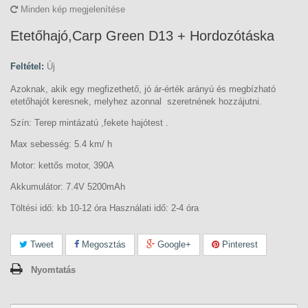
Minden kép megjelenítése
Etetőhajó,Carp Green D13 + Hordozótáska
Feltétel:
Új
Azoknak, akik egy megfizethető, jó ár-érték arányú és megbízható
etetőhajót keresnek, melyhez azonnal szeretnének hozzájutni.
Szín: Terep mintázatú ,fekete hajótest .
Max sebesség: 5.4 km/ h
Motor: kettős motor, 390A
Akkumulátor: 7.4V 5200mAh
Töltési idő: kb 10-12 óra Használati idő: 2-4 óra
Tweet
Megosztás
Google+
Pinterest
Nyomtatás