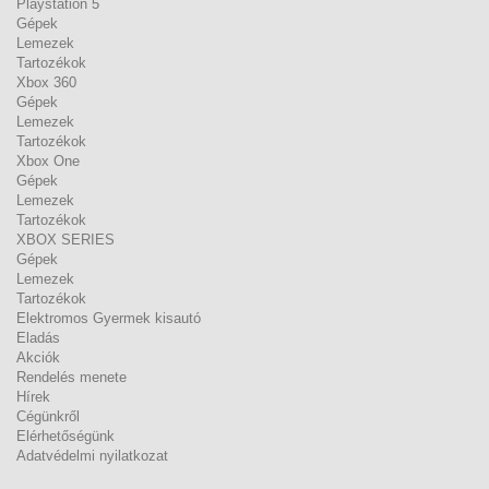
Playstation 5
Gépek
Lemezek
Tartozékok
Xbox 360
Gépek
Lemezek
Tartozékok
Xbox One
Gépek
Lemezek
Tartozékok
XBOX SERIES
Gépek
Lemezek
Tartozékok
Elektromos Gyermek kisautó
Eladás
Akciók
Rendelés menete
Hírek
Cégünkről
Elérhetőségünk
Adatvédelmi nyilatkozat