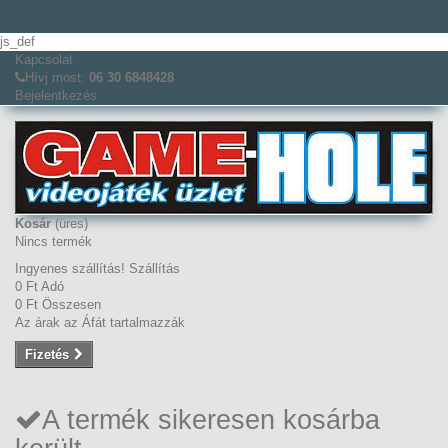
js_def
Kapcsolat
Hívj most:
06 30 6848428
Bejelentkezés
Kosár
(üres)
Nincs termék
Ingyenes szállítás!
Szállítás
0 Ft‎
Adó
0 Ft‎
Összesen
Az árak az Áfát tartalmazzák
Fizetés
A termék sikeresen kosárba