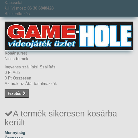
Kapcsolat
Hívj most:
06 30 6848428
Bejelentkezés
Kosár
(üres)
Nincs termék
Ingyenes szállítás!
Szállítás
0 Ft‎
Adó
0 Ft‎
Összesen
Az árak az Áfát tartalmazzák
Fizetés
A termék sikeresen kosárba
került
Mennyiség