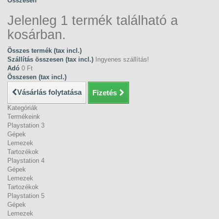
Összesen
Jelenleg 1 termék található a
kosárban.
Összes termék (tax incl.)
Szállítás összesen (tax incl.)
Ingyenes szállítás!
Adó
0 Ft‎
Összesen (tax incl.)
Vásárlás folytatása
Fizetés
Kategóriák
Termékeink
Playstation 3
Gépek
Lemezek
Tartozékok
Playstation 4
Gépek
Lemezek
Tartozékok
Playstation 5
Gépek
Lemezek